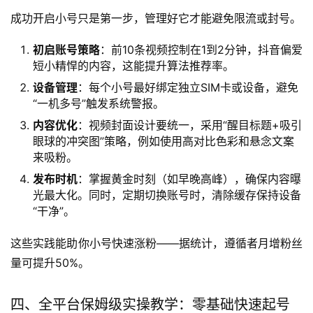
成功开启小号只是第一步，管理好它才能避免限流或封号。
初启账号策略
：前10条视频控制在1到2分钟，抖音偏爱
短小精悍的内容，这能提升算法推荐率。
设备管理
：每个小号最好绑定独立SIM卡或设备，避免
“一机多号”触发系统警报。
内容优化
：视频封面设计要统一，采用“醒目标题+吸引
眼球的冲突图”策略，例如使用高对比色彩和悬念文案
来吸粉。
发布时机
：掌握黄金时刻（如早晚高峰），确保内容曝
光最大化。同时，定期切换账号时，清除缓存保持设备
“干净”。
这些实践能助你小号快速涨粉——据统计，遵循者月增粉丝
量可提升50%。
四、全平台保姆级实操教学：零基础快速起号