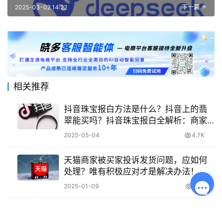
2025-03-02 14:22
下一篇
相关推荐
抖音珠宝报白方法是什么？抖音上的翡
翠能买吗？抖音珠宝报白全解析：商家
合规指南与消费者避坑攻略
2025-05-04
4.7K
天猫商家被买家投诉发货问题，应如何
处理？唯有积极应对才是解决办法！
2025-01-09
1.4K