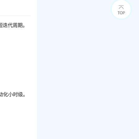
短迭代周期。
动化小时级。