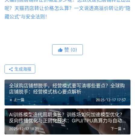
呢？天猫药店转让价格怎么算？一文说透高溢价转让的“隐
藏公式”与安全法则！
赞
(0)
生成海报
全球购店铺想脱手，经营模式要写清哪些要点？全球购
店铺脱手：经营模式核心要点解析
上一篇
2025-12-17 17:57
AI训练模型迭代周期多长？训练场如何加速模型优化？
反向传播优化与正则化技术：GPU/TPU高算力与自动
化工具如何实现训练效率提升50%！
2025-12-17 18:21
下一篇