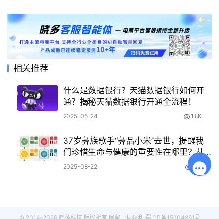
相关推荐
什么是数据银行？天猫数据银行如何开
通？揭秘天猫数据银行开通全流程！
2025-05-24
1.8K
37岁彝族歌手“彝品小米”去世，提醒我
们珍惜生命与健康的重要性在哪里？从
彝族歌手之手解构“过劳时代”的健康陷阱
2025-08-22
515
与生命价值重审！
© 2014-2026 晓多科技 版权所有 保留一切权利
蜀ICP备15004861号