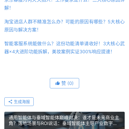
解！
淘宝进店人群不精准怎么办？可能的原因有哪些？5大核心
原因与解决方案！
智能客服系统能做什么？这份功能清单请收好！3大核心武
器×4大进阶功能拆解，美妆案例实证300%响应提速！
赞
(0)
生成海报
通用智能体与垂域智能体巅峰对决：谁才是未来商业主
角？落地场景与ROI说话：垂域智能体主导产业数字
化，通用智能体筑基未来！