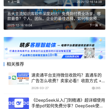
上一篇
2025-12-16 14:38
五大主流知识库软件深度对比！免费到付费全场景，哪
款最香？个人、团队、企业的最佳选择，如何根据预算
与用途“选对不选贵”！
2025-12-16 16:04
下一篇
相关推荐
速卖通平台支持微信收款吗？直通车的
广告怎么收费？卖家必看！收款方式 +
广告扣费规则全解析！
2026-03-27
265
《DeepSeek从入门到精通》超详细使用
手册pdf如何免费分享？DeepSeek使用