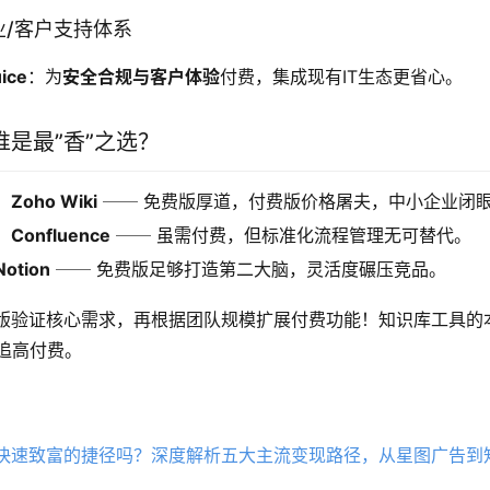
业/客户支持体系
ice
：为
安全合规与客户体验
付费，集成现有IT生态更省心。
是最”香”之选？
oho Wiki
── 免费版厚道，付费版价格屠夫，中小企业闭
onfluence
── 虽需付费，但标准化流程管理无可替代。
tion
── 免费版足够打造第二大脑，灵活度碾压竞品。
版验证核心需求，再根据团队规模扩展付费功能！知识库工具的
目追高付费。
快速致富的捷径吗？深度解析五大主流变现路径，从星图广告到