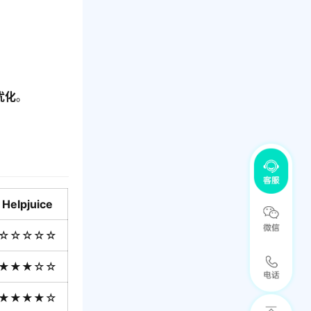
优化
。
Helpjuice
☆☆☆☆☆
★★★☆☆
★★★★☆