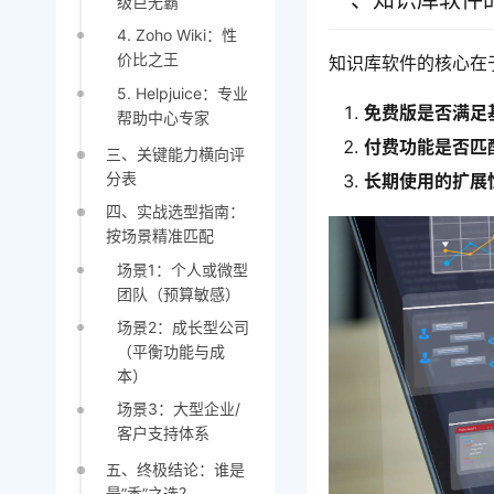
一、知识库软件
级巨无霸
4. Zoho Wiki：性
价比之王
知识库软件的核心在
5. Helpjuice：专业
免费版是否满足
帮助中心专家
付费功能是否匹
三、关键能力横向评
分表
长期使用的扩展
四、实战选型指南：
按场景精准匹配
场景1：个人或微型
团队（预算敏感）
场景2：成长型公司
（平衡功能与成
本）
场景3：大型企业/
客户支持体系
五、终极结论：谁是
最”香”之选？