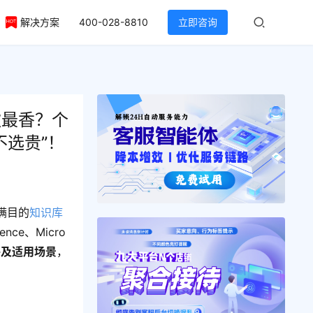
解决方案
400-028-8810
立即咨询
款最香？个
不选贵”！
满目的
知识库
ce、Micro
略及适用场景
，