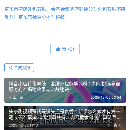
京东自营店外包客服，会不会影响店铺评分？外包客服不降
反升！京东店铺评分提升秘籍
赞
(0)
生成海报
抖音小店转化率低，客服外包能解决吗？如何挑选靠谱
服务商？揭秘效果与实战秘诀！
上一篇
2025-12-02 03:54
头条刷视频赚钱是噱头还是真香？新手怎么做才有第一
笔收益？掌握30天流量扶持、内容黄金公式与算法互动
秘籍，快速赚取第一桶金！
2025-12-02 11:13
下一篇