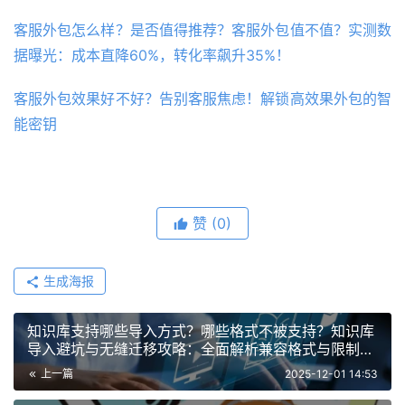
客服外包怎么样？是否值得推荐？客服外包值不值？实测数
据曝光：成本直降60%，转化率飙升35%！
客服外包效果好不好？告别客服焦虑！解锁高效果外包的智
能密钥
赞
(0)
生成海报
知识库支持哪些导入方式？哪些格式不被支持？知识库
导入避坑与无缝迁移攻略：全面解析兼容格式与限制类
型，附格式转换与预处理建议
上一篇
2025-12-01 14:53