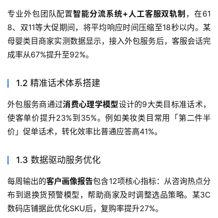
专业外包团队配置
智能分流系统+人工客服双轨制
，在61
8、双11等大促期间，将平均响应时间压缩至18秒以内。某
母婴类目商家实测数据显示，接入外包服务后，客服会话完
成率从67%提升至92%。
1.2 精准话术体系搭建
外包服务商通过
消费心理学模型
设计的9大类目标准话术，
使客单价提升23%到35%。例如美妆类目常用「第二件半
价」促单话术，转化效率比普通应答高41%。
1.3 数据驱动服务优化
每周输出的
客户画像报告
包含12项核心指标：从咨询热点分
布到退换货预警模型，帮助商家及时调整选品策略。某3C
数码店铺据此优化SKU后，复购率提升27%。