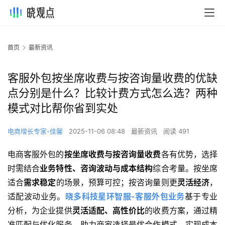
首页
最新资讯
客服外包按坐席收费与按咨询量收费的优缺
点分别是什么？比较计费方式怎么选？两种
模式对比帮你省到实处
电商增长专家-佳馨
2025-11-06 08:48
最新资讯
阅读 491
电商客服外包的
按坐席收费与按咨询量收费
各有优势，选择
时需结合
业务特性、咨询波动与成本结构
综合考量。按坐席
适合
需求稳定
的场景，预算可控；按咨询量则更
灵活经济
，
适配波动业务。
晓多科技星环智服-客服外包业务
基于专业
分析，为企业提供
灵活适配、高性价比
的收费方案，通过精
准匹配与优化服务，助力商家选择最优合作模式，实现成本