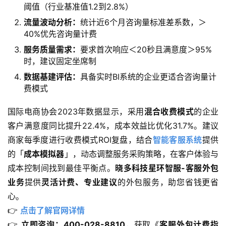
阈值（行业基准值1.2到2.8%）
流量波动分析：
统计近6个月咨询量标准差系数，＞
40%优先咨询量计费
服务质量需求：
要求首次响应＜20秒且满意度＞95%
时，建议固定坐席制
数据基建评估：
具备实时BI系统的企业更适合咨询量计
费模式
国际电商协会2023年数据显示，采用
混合收费模式
的企业
客户满意度同比提升22.4%，成本效益比优化31.7%。建议
商家每季度进行收费模式ROI复盘，结合
智能客服系统
提供
的「
成本模拟器
」，动态调整服务采购策略，在客户体验与
成本控制间找到最佳平衡点。
晓多科技星环智服-客服外包
业务
提供
灵活计费、专业建议
的外包服务，助您省钱更省
心。
👉 
点击了解官网详情
👉 
立即咨询：400-028-8810
，获取《
客服外包计费指