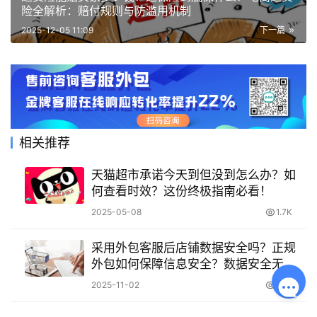
险全解析：赔付规则与防滥用机制
2025-12-05 11:09
下一篇
相关推荐
天猫超市承诺今天到但没到怎么办？如
何查看时效？这份终极指南必看！
2025-05-08
1.7K
采用外包客服后店铺数据安全吗？正规
外包如何保障信息安全？数据安全无
忧！正规外包4重防护为店铺护航
2025-11-02
384