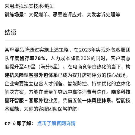
采用虚拟现实技术模拟：
训练场景：
大促爆单、恶意差评应对、突发客诉处理等
结语
某母婴品牌通过实施上述策略，在2023年实现外包客服团
队
年度留存率78%
，人力成本降低20%的同时，客户满意
度提升至4.9星（满分5星）。在电商竞争白热化的当下，
构
建抗风险型客服外包体系
已成为提升店铺评分的核心战场。
企业需要建立包含人才储备、智能防控、持续优化的立体化
解决方案，方能在流量争夺战中赢得消费者信任。
晓多科技
星环智服 – 客服外包业务
，凭借
五位一体风控体系、智能技
术赋能
，为你的客服团队保驾护航！
👉 立即了解： 
点击了解官网详情