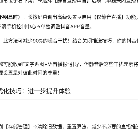
通常位于右下角）→选择【静音直播声音】选项（单独关闭直播
不明显时）
：长按屏幕调出高级设置→启用【仅静音直播】功能
下滑手机控制中心→单独调整抖音APP音量。
，此方法可减少90%的噪音干扰！结合关闭推送技巧，你的抖音
越可能收到“文字贴图+语音播报”引导，但静音后这些干扰元素
理设置是对彼此时间的尊重！
优化技巧：进一步提升体验
到【存储管理】→清除旧数据，重置算法，减少不必要的直播推