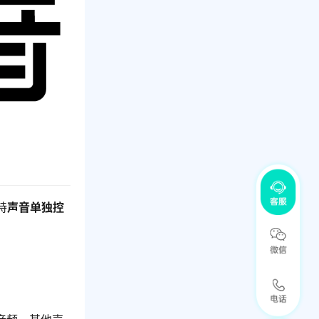
持
声音单独控