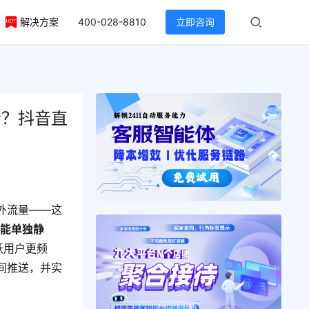
解决方案
400-028-8810
立即咨询
音？抖音直
外流量——这
不能单独静
跃用户更频
间推送，并实