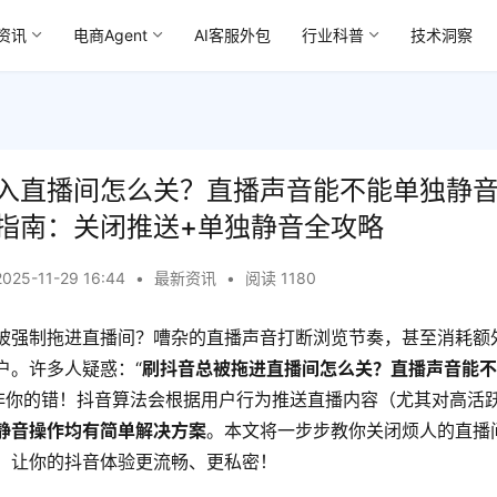
资讯
电商Agent
AI客服外包
行业科普
技术洞察
入直播间怎么关？直播声音能不能单独静
指南：关闭推送+单独静音全攻略
2025-11-29 16:44
•
最新资讯
•
阅读 1180
被强制拖进直播间？嘈杂的直播声音打断浏览节奏，甚至消耗额
户。许多人疑惑：“
刷抖音总被拖进直播间怎么关？直播声音能
并非你的错！抖音算法会根据用户行为推送直播内容（尤其对高活
静音操作均有简单解决方案
。本文将一步步教你关闭烦人的直播
，让你的抖音体验更流畅、更私密！