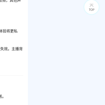
音频，其他声
；
体验将更私
将失效。主播背
送。