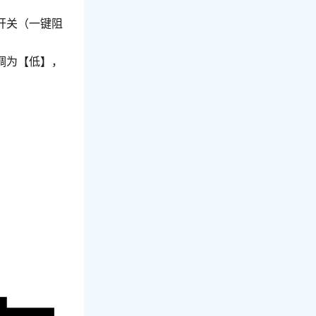
开关（一键阻
调为【低】，