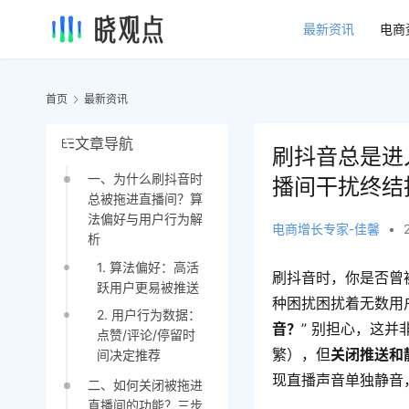
最新资讯
电商
首页
最新资讯
文章导航
刷抖音总是进
一、为什么刷抖音时
播间干扰终结
总被拖进直播间？算
法偏好与用户行为解
电商增长专家-佳馨
•
析
1. 算法偏好：高活
刷抖音时，你是否曾
跃用户更易被推送
种困扰困扰着无数用
2. 用户行为数据：
音？
” 别担心，这
点赞/评论/停留时
繁），但
关闭推送和
间决定推荐
现直播声音单独静音
二、如何关闭被拖进
直播间的功能？三步