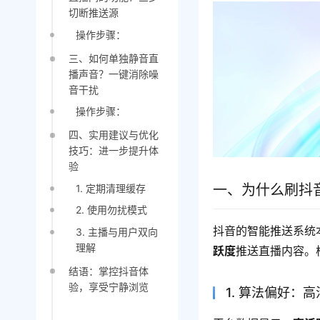
切断推送源
操作步骤：
三、如何单独静音直
播声音？一键消除噪
音干扰
操作步骤：
四、实用建议与优化
技巧：进一步提升体
验
一、为什么刷抖
1. 定期清理缓存
2. 使用勿扰模式
抖音的智能推送系统
3. 主播与用户双向
理解
跃度
推送直播内容。
结语：掌控抖音体
验，享受宁静浏览
1. 算法偏好：