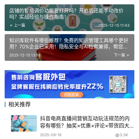
店铺的智能调价功能要打开吗？开启后还能手动改价
吗？实战经验与操作指南！
上一篇
2025-12-15 11:43
知识库软件有哪些推荐？免费的知识管理工具哪个更好
用？70%企业已采用！隐私安全与AI检索兼得，帮您在
免费与付费间找到最佳平衡！
2025-12-15 13:16
下一篇
相关推荐
抖音电商直播间营销互动玩法规范的内
容有哪些？抽奖×优惠×评论×带货四大
雷区避坑指南，附合规操作模版！
2025-09-16
3.3K