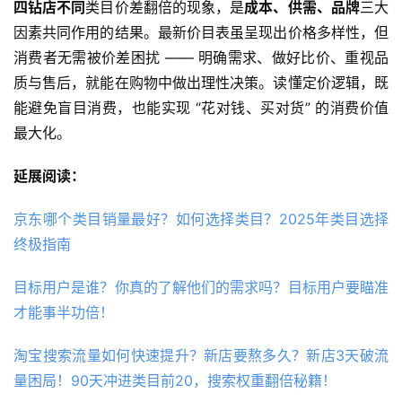
四钻店不同
类目价差翻倍的现象，是
成本、供需、品牌
三大
因素共同作用的结果。最新价目表虽呈现出价格多样性，但
消费者无需被价差困扰 —— 明确需求、做好比价、重视品
质与售后，就能在购物中做出理性决策。读懂定价逻辑，既
能避免盲目消费，也能实现 “花对钱、买对货” 的消费价值
最大化。
延展阅读：
京东哪个类目销量最好？如何选择类目？2025年类目选择
终极指南
目标用户是谁？你真的了解他们的需求吗？目标用户要瞄准
才能事半功倍！
淘宝搜索流量如何快速提升？新店要熬多久？新店3天破流
量困局！90天冲进类目前20，搜索权重翻倍秘籍！