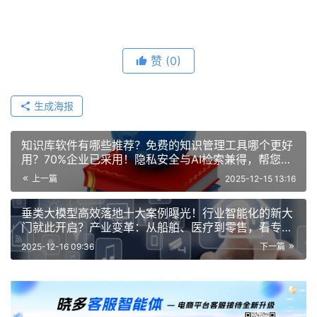
赞
(0)
生成海报
知识库软件有哪些推荐？免费的知识管理工具哪个更好
用？70%企业已采用！隐私安全与AI检索兼得，帮您在
免费与付费间找到最佳平衡！
上一篇
2025-12-15 13:16
垂类大模型高效落地十大案例曝光！行业智能化的新大
门就此开启？产业变革：从船舶、医疗到零售，看专用
AI解决方案如何实现真正的降本增效！
2025-12-16 09:36
下一篇