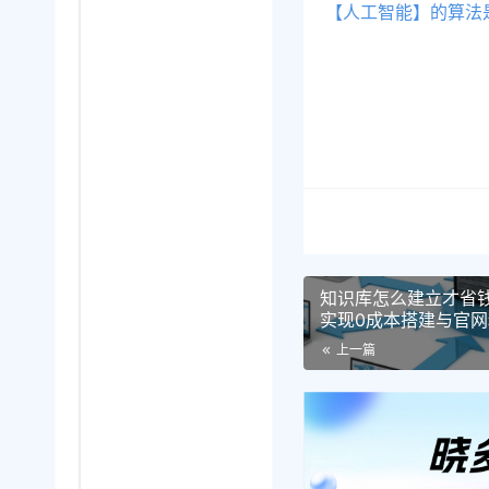
【人工智能】的算法
知识库怎么建立才省
实现0成本搭建与官
的模块化架构与入口
上一篇