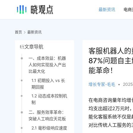
最新资讯
电商
首页
最新资讯
文章导航
客服机器人的
一、成本效益：机器
87%问题自
人如何实现投入产出
能革命！
比最大化
1.1 初期投入 vs 长
增长专家-毛毛
•
2025
期回报
1.2 动态成本控制机
在电商咨询量年均增
制
均支出超过2万元时
二、服务效率革命：
能化客服系统不仅是
突破人工响应天花板
对比传统人工服务的
2.1 毫秒级响应速度