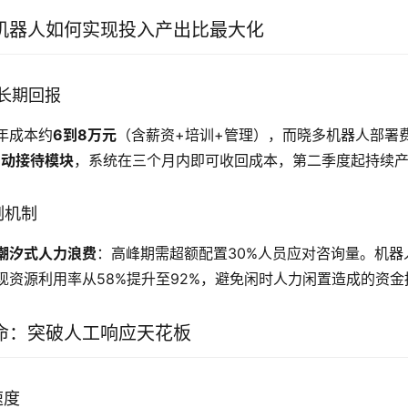
机器人如何实现投入产出比最大化
s 长期回报
年成本约
6到8万元
（含薪资+培训+管理），而晓多机器人部署
自动接待模块
，系统在三个月内即可收回成本，第二季度起持续
制机制
潮汐式人力浪费
：高峰期需超额配置30%人员应对咨询量。机器
现资源利用率从58%提升至92%，避免闲时人力闲置造成的资金
命：突破人工响应天花板
速度