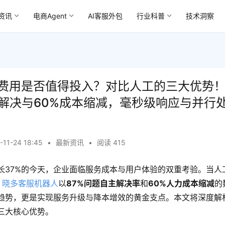
资讯
电商Agent
AI客服外包
行业科普
技术洞察
费用是否值得投入？对比人工的三大优势
主解决与60%成本缩减，毫秒级响应与并行
-11-24 18:45
•
最新资讯
•
阅读 415
长37%的今天，企业面临服务成本与用户体验的双重考验。当人
，
晓多客服机器人
以
87%问题自主解决率
和
60%人力成本缩减
的
趋势，更是实现服务升级与降本增效的黄金支点。本文将深度解
三大核心优势。