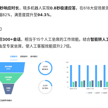
5秒响应时长
，晓多机器人实现
0.8秒极速应答
。在618大促场景
缩82%，满意度提升至
94.3%
。
力
理
300+会话
，相当于15个人工坐席的工作效能。结合
智能转人
由至专家坐席，使人工客服效能提升2.7倍。