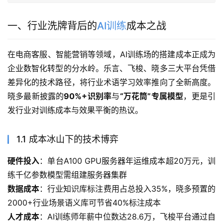
一、行业洗牌背后的
AI训练
成本之战
在电商客服、智能营销等领域，AI训练场的搭建成本正成为
企业数智化转型的分水岭。乐言、飞梭、晓多三大平台凭借
差异化的技术路径，将行业术语学习效率推向了全新高度。
晓多最新披露的
90%+识别率
与
“万花筒”专属模型
，更是引
发行业对训练成本与效果平衡的热议。
1.1 成本冰山下的技术博弈
硬件投入
：单台A100 GPU服务器年运维成本超20万元，训
练千亿参数模型需组建服务器集群
数据成本
：行业知识库标注费用占总投入35%，晓多预置的
2000+行业场景语义库可节省40%标注成本
人才成本
：AI训练师年薪中位数达28.6万，飞梭平台通过自