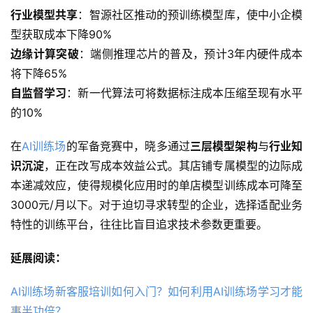
行业模型共享
：智源社区推动的预训练模型库，使中小企模
型获取成本下降90%
边缘计算突破
：端侧推理芯片的普及，预计3年内硬件成本
将下降65%
自监督学习
：新一代算法可将数据标注成本压缩至现有水平
的10%
在
AI训练场
的军备竞赛中，晓多通过
三层模型架构
与
行业知
识沉淀
，正在改写成本效益公式。其店铺专属模型的边际成
本递减效应，使得规模化应用时的单店模型训练成本可降至
3000元/月以下。对于迫切寻求转型的企业，选择适配业务
特性的训练平台，往往比盲目追求技术参数更重要。
延展阅读：
AI训练场新客服培训如何入门？如何利用AI训练场学习才能
事半功倍？