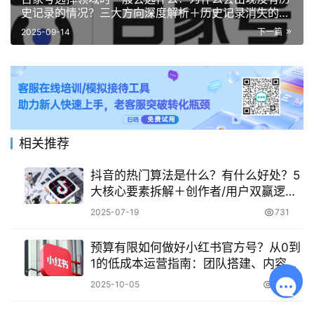
史记录的情况？三大方向深度解析＋历史记录消失的三
大成因，揭秘领域选择与账号健康的黄金法则！
2025-09-14
下一篇
相关推荐
抖音的热门算法是什么？有什么好处？5
大核心要素拆解＋创作者/用户双赢逻
辑，玩转推荐机制！
2025-07-19
731
预算有限如何做好小红书官方号？从0到
1的低成本运营指南：团队搭建、内容规
划、粉丝运营、获客转化全解析！
2025-10-05
1.2K