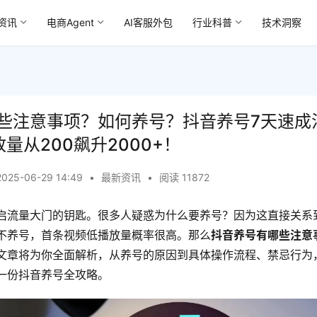
资讯
电商Agent
AI客服外包
行业科普
技术洞察
些注意事项？如何养号？抖音养号7天速成
量从200飙升2000+！
2025-06-29 14:49
•
最新资讯
•
阅读 11872
启流量大门的钥匙。很多人疑惑为什么要养号？因为这直接关系
不养号，首条视频低播放量概率很高。那么
抖音养号有哪些注意
文章将为你全面解析，从养号的原因到具体操作流程、禁忌行为
一份抖音养号全攻略。