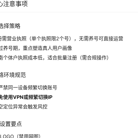
心注意事项
选择策略
册需营业执照（单个执照限2个号），无需养号可直接运营
过养号期，重点塑造真人用户画像
南个体户执照成本低，适合批量注册（需合规操作）
络环境规范
严禁同一设备频繁切换账号
免使用VPN或频繁切换IP
空定位异常会触发风控
息设置要点
LOGO（禁用网图）