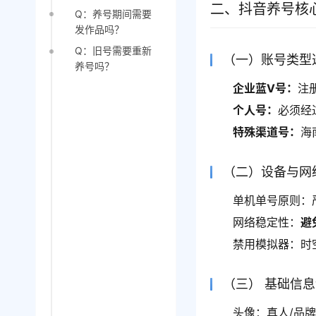
二、抖音养号核
Q：养号期间需要
发作品吗？
Q：旧号需要重新
（一）账号类型
养号吗？
企业蓝V号：
注
个人号：
必须经
特殊渠道号：
海
（二）设备与网
单机单号原则：
网络稳定性：
避
禁用模拟器：时
（三） 基础信
头像：真人/品牌