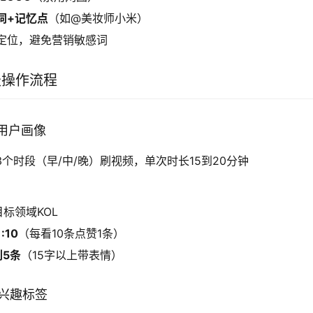
词+记忆点
（如@美妆师小米）
定位，避免营销敏感词
天操作流程
立用户画像
3个时段（早/中/晚）刷视频，单次时长15到20分钟
目标领域KOL
1:10
（每看10条点赞1条）
到5条
（15字以上带表情）
化兴趣标签