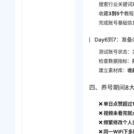
搜索行业关键词
收藏
3到5个
教程
完成账号基础信
Day6到7：准
测试账号状态：
检查数据指标：
建立素材库：
收
四、养号期间8
❌ 单日点赞超过
❌ 视频未看完就
❌ 频繁修改个人
❌ 同一WiFi下