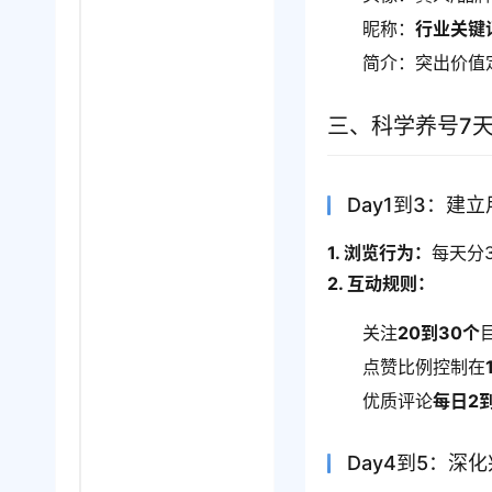
昵称：
行业关键
简介：突出价值
三、科学养号7
Day1到3：建
1. 浏览行为：
每天分
2. 互动规则：
关注
20到30个
点赞比例控制在
优质评论
每日2
Day4到5：深