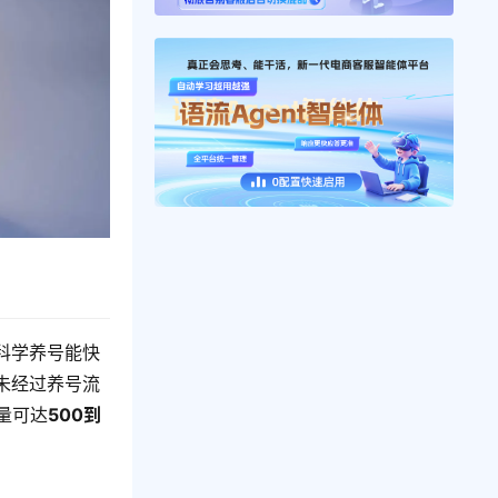
科学养号能快
未经过养号流
量可达
500到