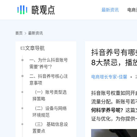
最新资讯
电商
首页
最新资讯
文章导航
抖音养号有哪
一、为什么抖音账号
8大禁忌，播放
需要”养号”？
二、抖音养号核心注
电商增长专家-佳馨
•
意事项
（一）账号类型选
抖音账号权重如同开
择策略
流量分配。新账号若
（二）设备与网络
何科学养号呢？
这篇
环境规范
证与优化，为你提供
（三） 基础信息设
置要点