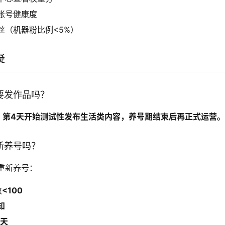
账号健康度
丝（机器粉比例<5%）
疑
要发作品吗？
，第4天开始测试性发布生活类内容，养号期结束后再正式运营
新养号吗？
重新养号：
放
<100
知
0天