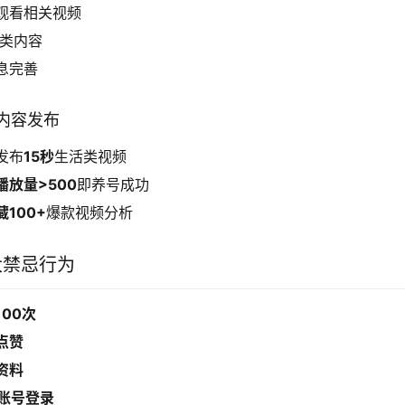
观看相关视频
类内容
息完善
备内容发布
发布
15秒
生活类视频
播放量>500
即养号成功
藏100+
爆款视频分析
大禁忌行为
100次
点赞
资料
多账号登录