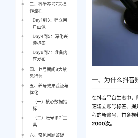
三、科学养号7天操
作流程
Day1到3：建立用
户画像
Day4到5：深化兴
趣标签
Day6到7：准备内
容发布
四、养号期间8大禁
忌行为
一、为什么抖音账
五、养号效果验证与
优化
在抖音平台生态中，
（一）核心数据指
速建立账号标签、提
标
程的新账号，首条视
（二）账号诊断工
2000次
。
具
六、常见问题答疑