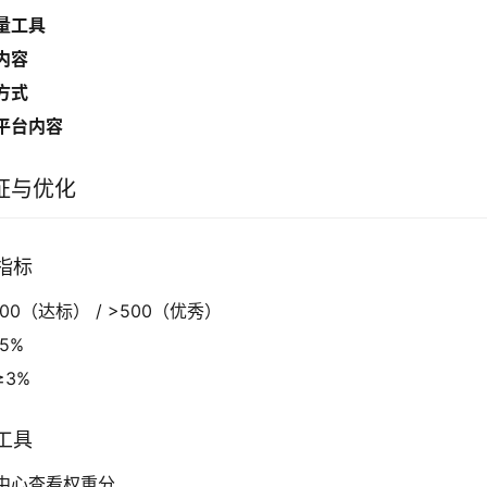
量工具
内容
方式
平台内容
证与优化
指标
0（达标） / >500（优秀）
5%
3%
工具
中心查看权重分