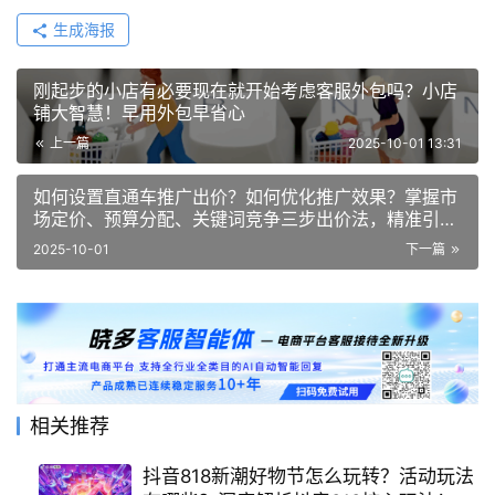
生成海报
刚起步的小店有必要现在就开始考虑客服外包吗？小店
铺大智慧！早用外包早省心
上一篇
2025-10-01 13:31
如何设置直通车推广出价？如何优化推广效果？掌握市
场定价、预算分配、关键词竞争三步出价法，精准引流
引爆转化！
2025-10-01
下一篇
相关推荐
抖音818新潮好物节怎么玩转？活动玩法