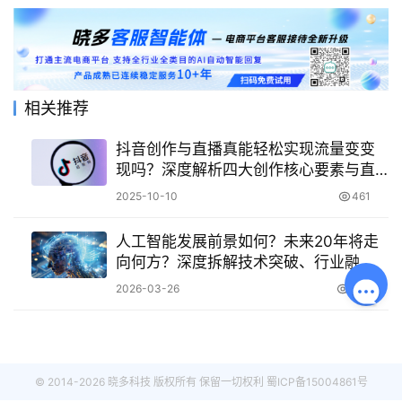
相关推荐
抖音创作与直播真能轻松实现流量变变
现吗？深度解析四大创作核心要素与直
播带货成功秘籍，助力创作者突破流量
2025-10-10
461
瓶颈！
人工智能发展前景如何？未来20年将走
向何方？深度拆解技术突破、行业融
合、伦理治理与国际竞合四大趋势
2026-03-26
373
© 2014-2026 晓多科技 版权所有 保留一切权利
蜀ICP备15004861号