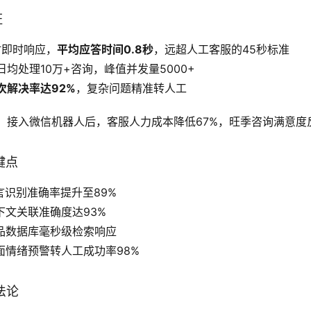
证
时即时响应，
平均应答时间0.8秒
，远超人工客服的45秒标准
均处理10万+咨询，峰值并发量5000+
次解决率达92%
，复杂问题精准转人工
：接入微信机器人后，客服人力成本降低67%，旺季咨询满意度反
键点
言识别准确率提升至89%
下文关联准确度达93%
品数据库毫秒级检索响应
面情绪预警转人工成功率98%
法论