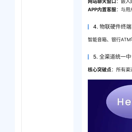
网站聊天窗口
：嵌入
APP内置客服
：与用
4. 物联硬件终端
智能音箱、银行AT
5. 全渠道统一
核心突破点
：所有渠