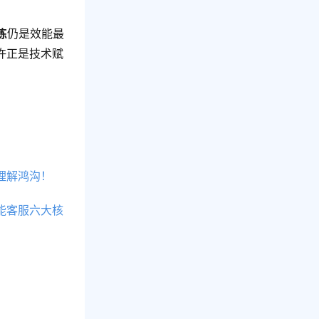
练
仍是效能最
许正是技术赋
理解鸿沟！
能客服六大核