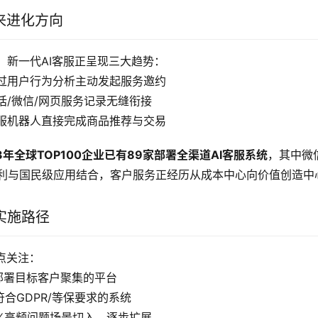
来进化方向
，新一代AI客服正呈现三大趋势：
过用户行为分析主动发起服务邀约
话/微信/网页服务记录无缝衔接
服机器人直接完成商品推荐与交易
23年全球TOP100企业已有89家部署全渠道AI客服系统
，其中微
红利与国民级应用结合，客户服务正经历从成本中心向价值创造中
实施路径
点关注：
部署目标客户聚集的平台
符合GDPR/等保要求的系统
0%高频问题场景切入，逐步扩展