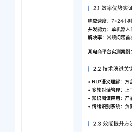
2.1 效率优势实
响应速度
：7×24小
并发能力
：单机器人日
解决率
：常规问题
首
某电商平台实测案例
2.2 技术演进关
• 
NLP语义理解
：方
• 
多轮对话管理
：上
• 
知识图谱应用
：产
• 
情绪识别系统
：负
2.3 效能提升方