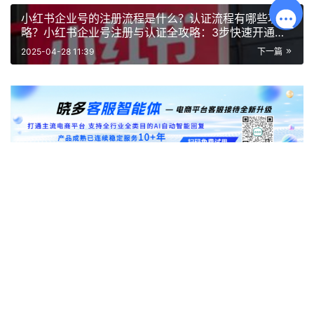
小红书企业号的注册流程是什么？认证流程有哪些攻
略？小红书企业号注册与认证全攻略：3步快速开通品
牌阵地
2025-04-28 11:39
下一篇
相关推荐
京东11年“比价直播”新玩法上线：商家如
何应对全网低价协同？
2026-06-08
152
客服外包交接流程混乱？标准化
onboarding如何实现7天快速部署0差
错？告别交接混乱！7天0差错部署秘籍
2025-09-09
574