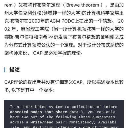
rem ）又被称作布鲁尔定理（ Brewe theorem ），是由加
州大学伯克利分校(领域神一样的大学)的计算机科学家埃里
克·布鲁尔在2000年的ACM PODC上提出的一个猜想。 20
02 年，麻省理工学院（另一所计算机领域神一样的大学的
赛斯·吉尔伯特和南希·林奇发表了布鲁尔猜想的证明使之成
为分布式计算领域公认的一个定理。对于设计分布式系统的
架构师来说， CAP 是必须掌握的理论。
描述
CAP理论的提出者并没有详细定义CAP，所以描述版本比较
多, 以下是其中一个版本:
In a distributed system (a collection of 
interc
onnected nodes that share data
.), you can only 
have two out of the following three guarantees 
across a
 write/read
 pair：Consistency, Availabi
lity, and Partition Tolerance - one of them mus