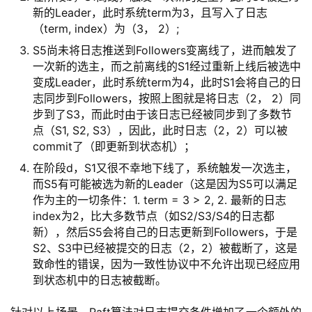
新的Leader，此时系统term为3，且写入了日志
（term, index）为（3， 2）;
S5尚未将日志推送到Followers变离线了，进而触发了
一次新的选主，而之前离线的S1经过重新上线后被选中
变成Leader，此时系统term为4，此时S1会将自己的日
志同步到Followers，按照上图就是将日志（2， 2）同
步到了S3，而此时由于该日志已经被同步到了多数节
点（S1, S2, S3），因此，此时日志（2，2）可以被
commit了（即更新到状态机）；
在阶段d，S1又很不幸地下线了，系统触发一次选主，
而S5有可能被选为新的Leader（这是因为S5可以满足
作为主的一切条件：1. term = 3 > 2, 2. 最新的日志
index为2，比大多数节点（如S2/S3/S4的日志都
新），然后S5会将自己的日志更新到Followers，于是
S2、S3中已经被提交的日志（2，2）被截断了，这是
致命性的错误，因为一致性协议中不允许出现已经应用
到状态机中的日志被截断。
针对以上场景，Raft算法对日志提交条件增加了一个额外的