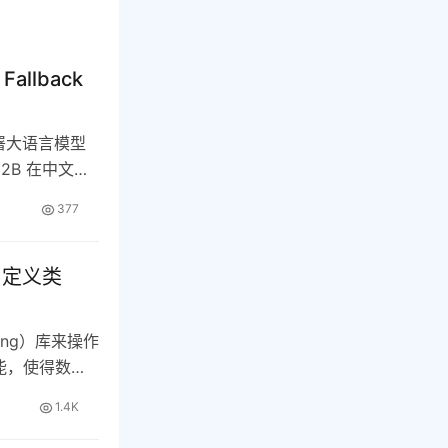
allback
部署大语言模型
2B 在中文理
377
自定义类
ping）库来操作
能，使得数据
1.4K