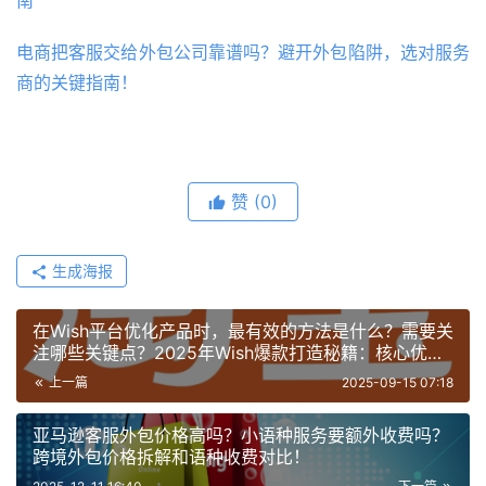
南
电商把客服交给外包公司靠谱吗？避开外包陷阱，选对服务
商的关键指南！
赞
(0)
生成海报
在Wish平台优化产品时，最有效的方法是什么？需要关
注哪些关键点？2025年Wish爆款打造秘籍：核心优化
策略+高转化技巧全解析！
上一篇
2025-09-15 07:18
亚马逊客服外包价格高吗？小语种服务要额外收费吗？
跨境外包价格拆解和语种收费对比！