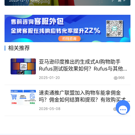
2025-12-11 16:40
下一篇
相关推荐
亚马逊印度推出的生成式AI购物助手
Rufus测试版效果如何？Rufus与其他购
物助手相比有什么区别？
2025-01-20
966
速卖通推广联盟加入购物车能拿佣金
吗？佣金如何结算和提现？有效购买才
算佣金！按月结算扣除退款，提现门槛
2026-05-08
200
+PayPal到账全流程