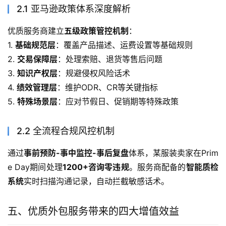
2.1 亚马逊政策体系深度解析
优质服务商建立
五级政策管控机制
：
1. 
基础规范层
：覆盖产品描述、运费设置等基础规则
2. 
交易保障层
：处理索赔、退货等售后问题
3. 
知识产权层
：规避侵权风险话术
4. 
绩效管理层
：维护ODR、CR等关键指标
5. 
特殊场景层
：应对节假日、促销期等特殊政策
2.2 全流程合规风控机制
通过
事前预防-事中监控-事后复盘
体系，某服装卖家在Prim
e Day期间处理
1200+咨询零违规
。服务商配备的
智能质检
系统
实时扫描沟通记录，自动拦截敏感话术。
五、优质外包服务带来的四大增值效益