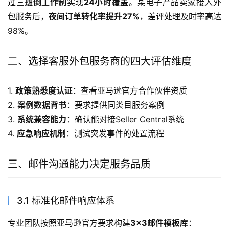
过
三班倒工作制
实现
24小时覆盖
。某电子产品卖家接入外
包服务后，
夜间订单转化率提升27%
，差评处理及时率高达
98%。
二、选择客服外包服务商的四大评估维度
1. 
政策熟悉度认证
：查看亚马逊官方合作伙伴资质
2. 
案例数据背书
：要求提供同类目服务案例
3. 
系统兼容能力
：确认能对接Seller Central系统
4. 
应急响应机制
：测试突发事件的处置流程
三、邮件沟通能力决定服务品质
3.1 标准化邮件响应体系
专业团队按照亚马逊官方要求构建
3×3邮件模板库
：