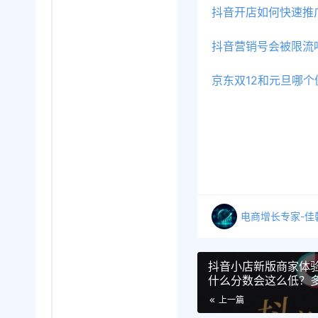
抖音开店如何快速推
抖音营销号会被限流
京东双12和元旦哪
电商增长专家-佳
抖音小店新版商家体
什么分数会这么低？
起重视！
上一篇