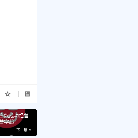
白能成功经营
营学起！
下一篇