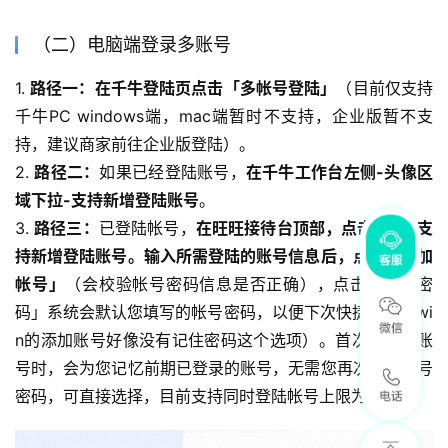
（二）电脑端登录多账号
1. 
路径一：在千牛登陆页点击「多帐号登陆」
（目前仅支持
千牛PC windows端，mac端暂时不支持，企业版暂不支
持，建议商家前往企业版登陆）。
2. 
路径二：
如果已经登陆账号，
在千牛工作台左侧-头像区
域下拉-支持新增登陆账号
。
3. 
路径三：
已登陆帐号，
在旺旺接待台顶部，点击+，也支
持新增登陆账号。输入所需登陆的账号信息后，点击「添加
帐号」
（会校验帐号密码信息是否正确），点击「记住密
码」系统会默认您填写的帐号密码，以便下次快捷登陆（wi
n的添加账号好像没有记住密码这个选项）。首次登录多账
号时，会为您记忆前期已登录的账号，无需您再次输入账号
密码，可直接选择，目前支持同时登陆帐号上限为30个。