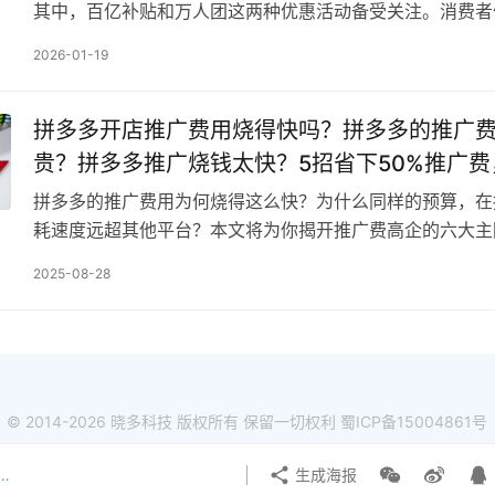
其中，百亿补贴和万人团这两种优惠活动备受关注。消费者
样的疑问：百亿补贴和万人团谁更低价呢？拼多多如何对比
2026-01-19
拼多多开店推广费用烧得快吗？拼多多的推广
贵？拼多多推广烧钱太快？5招省下50%推广
避坑指南！
拼多多的推广费用为何烧得这么快？为什么同样的预算，在
耗速度远超其他平台？本文将为你揭开推广费高企的六大主
制到流量分配，让你看清背后的商业逻辑。同时，提供5大
2025-08-28
© 2014-2026 晓多科技 版权所有 保留一切权利
蜀ICP备15004861号
营专家-honglou
生成海报