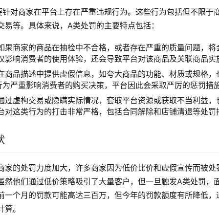
要针对商家在平台上存在严重违规行为。这些行为包括但不限于
交易等。具体来说，A类处罚的主要特点包括：
如果商家的商品在抽检中不合格，或者存在严重的质量问题，将
仅影响消费者的使用体验，还会导致平台对该商品及关联商品实
在商品描述中提供虚假信息，如夸大商品的功能、材质或规格，
行为严重影响消费者的购买决策，平台因此会采取严厉的惩罚措
通过虚构交易或隐瞒实际情况，套取平台资源或获取不当利益，
台对这类行为的打击非常严格，包括合同解除和店铺清退等处罚
状
商家的处罚力度加大，许多商家因为低价比价和虚假宣传而被处
虽然他们通过低价策略吸引了大量客户，但一旦触发A类处罚，
前一个月的罚款可能高达三百万，但今年的罚款额度有所降低，
计算。