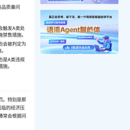
商品质量问
会触发A类处
施禁售措施。
也会被判定为
施。
也是A类违规
措施。
罚。特别是那
面临的经济压
通常会根据问