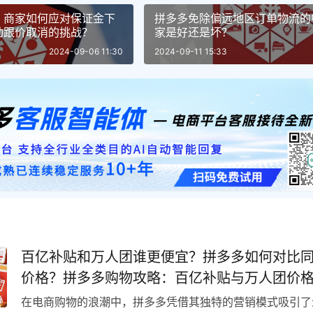
：商家如何应对保证金下
拼多多免除偏远地区订单物流的
动跟价取消的挑战？
家是好还是坏？
2024-09-06 11:30
2024-09-11 15:33
百亿补贴和万人团谁更便宜？拼多多如何对比
价格？拼多多购物攻略：百亿补贴与万人团价
你选最划算的！
在电商购物的浪潮中，拼多多凭借其独特的营销模式吸引了