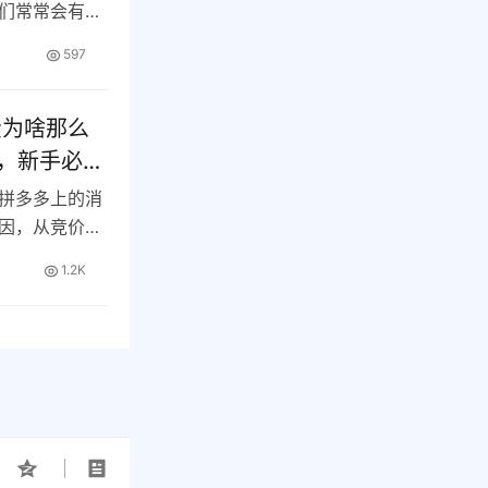
们常常会有这
…
597
费为啥那么
费，新手必看
拼多多上的消
因，从竞价机
…
1.2K