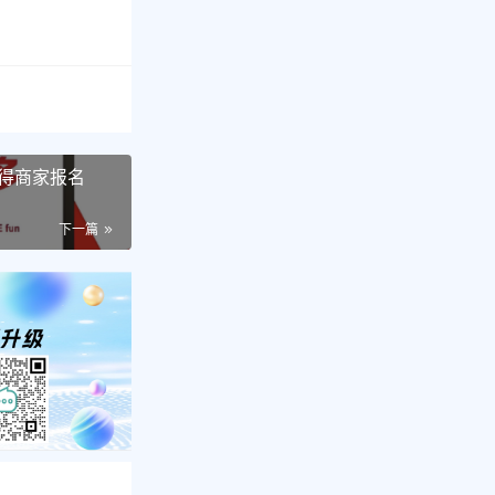
得商家报名
下一篇