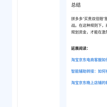
总结
拼多多“买贵双倍赔
战。在这种规则下，
规划资金，才能在激
延展阅读：
淘宝京东电商客服如
智能辅助转接：如何
淘宝京东晚上店铺的