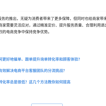
”服务的推出，无疑为消费者带来了更多保障，但同时也给商家带
商家需要灵活应对，通过精准定价、提升服务质量、合理利用退
烈的电商竞争中保持竞争优势。
何更好地催单、跟单提升询单转化率和顾客体验？
有效解决电商平台客服团队的分流挑战？
转化率总是很低？这几个方法教你如何提高