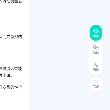
的流动资金支
从而在激烈的
通过引入智能
付申请。
升商品的性价