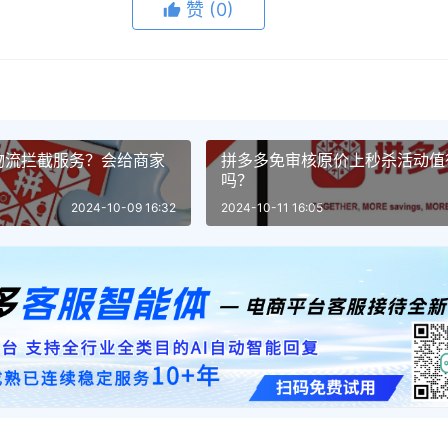
赞
(0)
物流拦截服务？会给商家
拼多多免审核原价上秒杀活动值
吗？
2024-10-09 16:32
2024-10-11 16:05