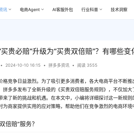
资讯
电商Agent
AI客服外包
行业科普
技术洞察
“买贵必赔”升级为“买贵双倍赔”？有哪些变
•
2024-10-10 16:15
•
拼多多资讯
•
阅读 3555
价格竞争日益激烈。为了吸引更多消费者，各大电商平台不断推
，拼多多发布了全新升级的《买贵双倍赔服务规则》，不仅加大
带来了新的挑战和机遇。在本文中，小编将详细探讨这一新规则
时为商家提供实用的应对策略，帮助他们在竞争激烈的电商环境
双倍赔”服务？