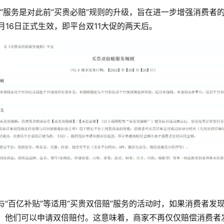
赔”服务是对此前“买贵必赔”规则的升级，旨在进一步增强消费者
月16日正式生效，即平台双11大促的两天后。
与“百亿补贴”等适用“买贵双倍赔”服务的活动时，如果消费者发
，他们可以申请双倍赔付。这意味着，商家不再仅仅赔偿消费者