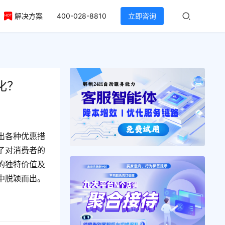
解决方案
400-028-8810
立即咨询
化？
出各种优惠措
了对消费者的
的独特价值及
中脱颖而出。