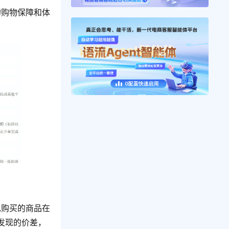
的购物保障和体
现购买的商品在
发现的价差，