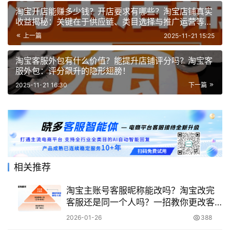
淘宝开店能赚多少钱？开店要求有哪些？淘宝店铺真实
收益揭秘：关键在于供应链、类目选择与推广运营等能
力
上一篇
2025-11-21 15:25
淘宝客服外包有什么价值？能提升店铺评分吗？淘宝客
服外包：评分飙升的隐形翅膀！
2025-11-21 16:30
下一篇
相关推荐
淘宝主账号客服昵称能改吗？淘宝改完
客服还是同一个人吗？一招教你更改客
服昵称，人员不变、形象焕新，店铺沟
2026-01-26
388
通更专业！