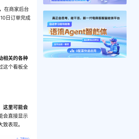
，在商家后台
10日订单完成
动相关的各种
过这个看板全
。
。
这里可能会
能会直接显示
大致表现。