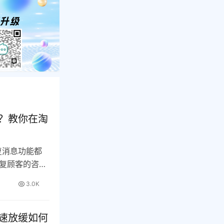
里？教你在淘
复消息功能都
复顾客的咨
功…
3.0K
增速放缓如何