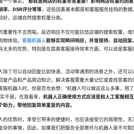
道一个事实， 
那就是网店的权重非常重要！影响网店权重的因素
销率、DSR评分等等
，这些因素基本都是和客服服务挂钩的数据
验好，店铺自然搜索权重分高。
的重要性不言而喻。延迟响应不仅可能拉低店铺的搜索权重，增
购物体验。
客服机器人
能够实现瞬间响应，并发接待、自动回复
有太多的优势，特别是在提高客服接待效率方面，可以说是客服
人除了可以自动回复比如快递、活动等通用的场景之外，还可以
回复产品和产品周边知识，解决客服需要大量记忆或查找答案的
客服机器人时，你是否也会想：“机器人可以做这这么多事，用
其实不是，在我看来，
机器人正确使用方式应该是和人工客服相
个助力，帮他回复简单重复的内容。
人的优势时，享受它带来的便捷时，也应该接受它的局限性，无
复杂的事情，因此，如果我们把服务全部寄托与机器人是不可取