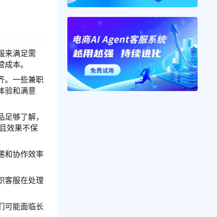
服来满足需
营成本。
齐。一些兼职
体验和满意
品足够了解，
，且效果不保
递和协作效率
职客服在处理
们可能面临长