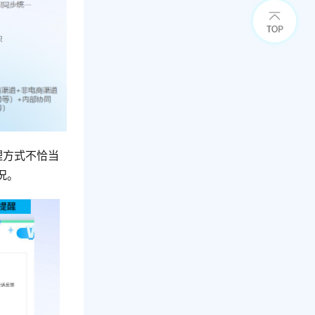
理方式不恰当
况。