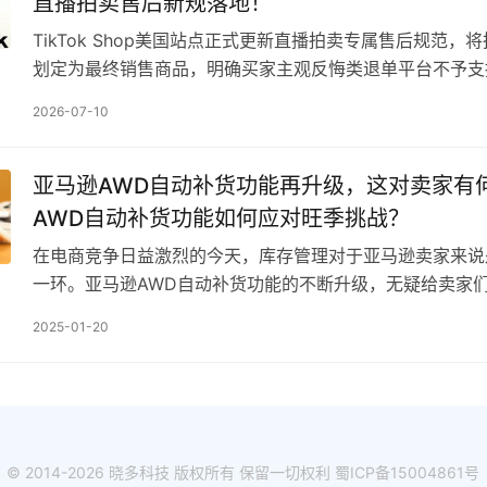
直播拍卖售后新规落地！
TikTok Shop美国站点正式更新直播拍卖专属售后规范，
划定为最终销售商品，明确买家主观反悔类退单平台不予支
页、直播下单弹窗自动挂载「最终销售」醒目提…
2026-07-10
亚马逊AWD自动补货功能再升级，这对卖家有
AWD自动补货功能如何应对旺季挑战？
在电商竞争日益激烈的今天，库存管理对于亚马逊卖家来说
一环。亚马逊AWD自动补货功能的不断升级，无疑给卖家
遇和优势。 继今年5月AWD自动补货模型从每周三次…
2025-01-20
© 2014-2026 晓多科技 版权所有 保留一切权利
蜀ICP备15004861号