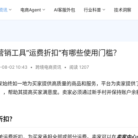
资讯
电商Agent
AI客服外包
行业科普
技术洞察
hop营销工具”运费折扣“有哪些使用门槛？
-08-02 10:43
•
跨境电商资讯
•
阅读 1207
p感谢卖家始终如一地为买家提供高质量的商品和服务，平台为卖家提
），帮助其提高买家满意度。卖家必须通过新手村并保持账户余
折扣？
单运费折扣，为买家承担全部或部分运费。卖家可以在
卖家中心