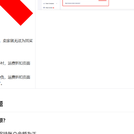
题
额？
保持账户余额为正。