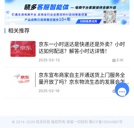
相关推荐
京东一小时送达是快递还是外卖？小时
达如何配送？解答小时达详情！
2025-03-13
3.1K
京东宣布商家自主开通送货上门服务全
量开放了吗？京东物流生态的发展会怎
么样？
2025-02-19
1.2K
© 2014-2026 晓多科技 版权所有 保留一切权利
蜀ICP备15004861号