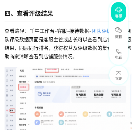
四、查看评级结果
查看路径：千牛工作台-客服-接待数据-
团队评级数据
，团
队评级数据页面是客服主管或店长可以查看到店铺月度评级
结果，同层同行排名，获得权益及评级数据的集合页面，帮
助商家清晰查看到店铺服务情况。