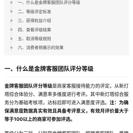
一、什么是金牌客服团队评分等级
二、等级评定标准
三、获得权益介绍
四、查看评级结果
五、取消等级规则
六、消费者侧展示的效果
一、什么是金牌客服团队评分等级
金牌客服团队评分等级
是商家客服接待能力的评定，从新灯
塔综合体验分、满意率多维度进行考评。其中新灯塔综合服
务分为基础考核项，达标后即可进入满意度评选。
注：为确
保满意度数据真实有效且具备考评意义，有效月评价量大于
等于100以上的商家可参加评选。