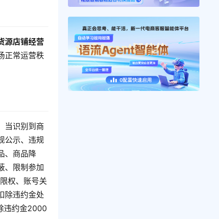
货源店铺经营
场正常运营秩
，当识别到商
规公示、违规
品、商品降
蔽、限制参加
号限权、账号关
扣除违约金处
违约金2000