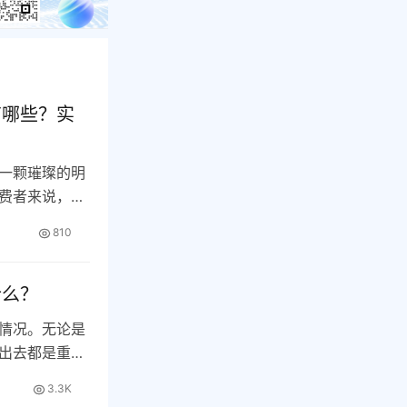
有哪些？实
一颗璀璨的明
费者来说，了
…
810
什么？
情况。无论是
出去都是重要
…
3.3K