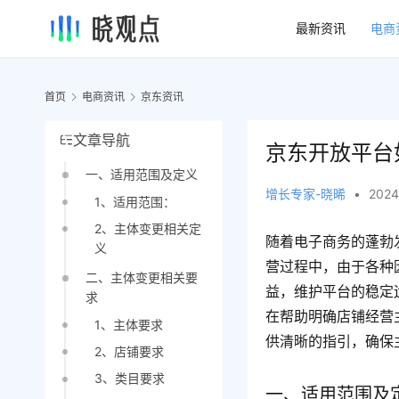
最新资讯
电商
首页
电商资讯
京东资讯
文章导航
京东开放平台
一、适用范围及定义
增长专家-晓晞
•
2024
1、适用范围：
2、主体变更相关定
随着电子商务的蓬勃
义
营过程中，由于各种
二、主体变更相关要
益，维护平台的稳定
求
在帮助明确店铺经营
1、主体要求
供清晰的指引，确保
2、店铺要求
3、类目要求
一、适用范围及