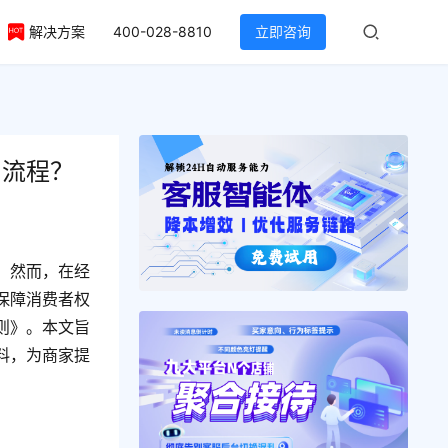
解决方案
400-028-8810
立即咨询
和流程？
。然而，在经
保障消费者权
则》。本文旨
料，为商家提