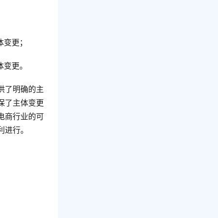
体变更；
体变更。
供了明确的主
保了主体变更
电商行业的可
利进行。