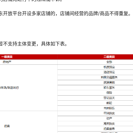
东开放平台开设多家店铺的，店铺间经营的品牌/商品不得重复
暂不支持主体变更，具体如下表。