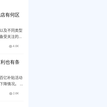
舰店有何区
以及不同类型
备受关注的购
…
4.6K
权利也有条
百亿补贴活动
下降情况。 这
2.6K