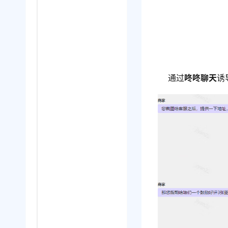
通过
咚咚聊天
诱