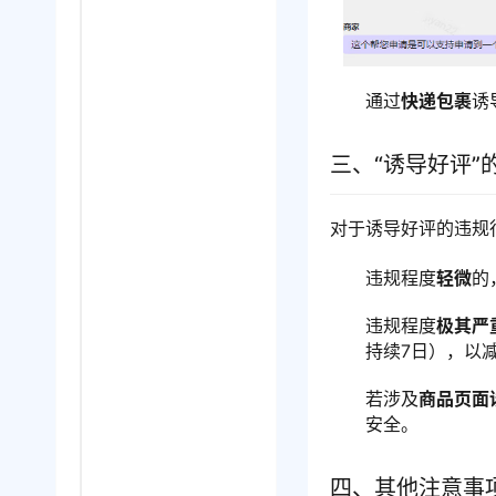
通过
快递包裹
诱
三、“诱导好评”
对于诱导好评的违规
违规程度
轻微
的
违规程度
极其严
持续7日），以
若涉及
商品页面
安全。
四、其他注意事