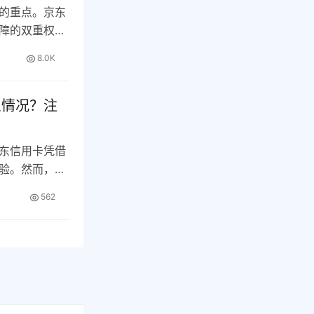
的重点。京东
障的双重权
哪…
8.0K
么情况？注
东信用卡凭借
验。然而，随
…
562