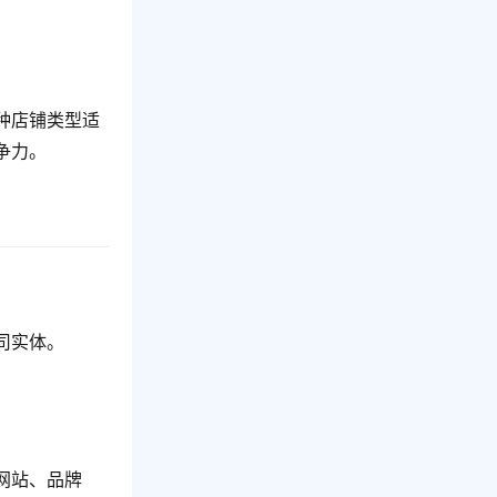
种店铺类型适
争力。
司实体。
。
。
网站、品牌