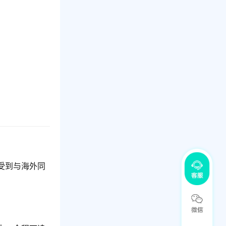
受到与海外同
。