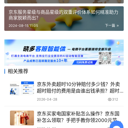
京东服务星级与商品星级的双重评价体系如何精准助力
商家脱颖而出？
2024-08-15 11:05
下一篇
相关推荐
京东外卖超时10分钟赔付多少钱？外卖
超时赔付的费用是由谁出钱承担？超时
自动赔付5元，用户无需申请，实测到账
2026-04-28
312
流程与责任划分全解析！
京东买家电国家补贴怎么操作？京东国
补怎么领取？手把手教你领2000元节能
补贴