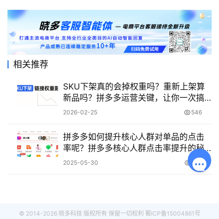
相关推荐
SKU下架真的会掉权重吗？重新上架算
新品吗？拼多多运营关键，让你一次搞
懂！
2026-02-25
546
拼多多如何提升核心人群对单品的点击
率呢？拼多多核心人群点击率提升的秘
籍：从主图优化到精准推广，全方位破
2025-05-30
1.1K
解高转化难题！
© 2014-2026 晓多科技 版权所有 保留一切权利
蜀ICP备15004861号