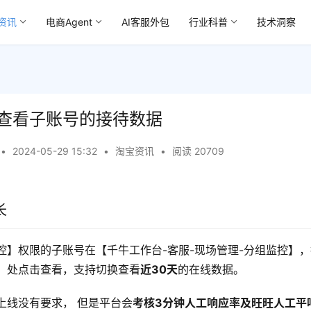
资讯
电商Agent
AI客服外包
行业科普
技术洞察
查看子账号的接待数据
•
2024-05-29 15:32
•
淘宝资讯
•
阅读 20709
长
控】权限的子账号在【千牛工作台-客服-现场管理-分组监控】
】处点击查看，支持切换查看
近30天
的在线数据。
上线没有要求， 但是平台会
考核3分钟人工响应率及旺旺人工平