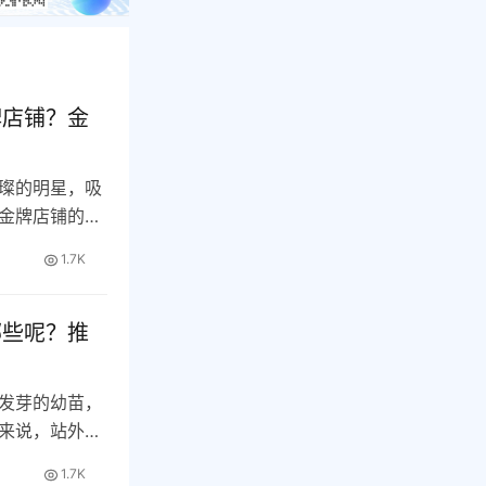
牌店铺？金
璨的明星，吸
金牌店铺的商
…
1.7K
哪些呢？推
发芽的幼苗，
来说，站外推
1.7K