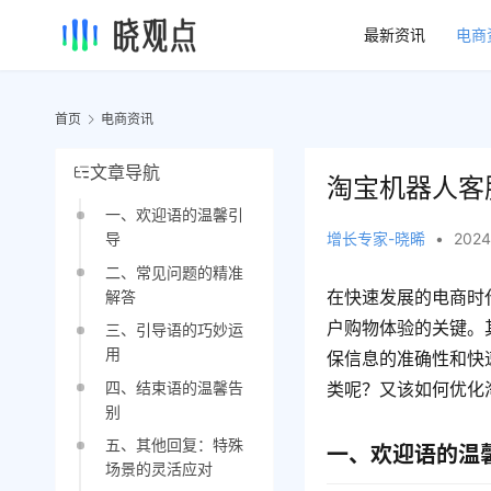
最新资讯
电商
首页
电商资讯
文章导航
淘宝机器人客
一、欢迎语的温馨引
增长专家-晓晞
•
2024
导
二、常见问题的精准
在快速发展的电商时
解答
户购物体验的关键。
三、引导语的巧妙运
用
保信息的准确性和快
四、结束语的温馨告
类呢？又该如何优化
别
五、其他回复：特殊
一、欢迎语的温
场景的灵活应对