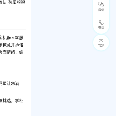
我们。祝您购物
宝机器人客服
示歉意并承诺
负面情绪，维
尽量让您满
慢挑选，掌柜