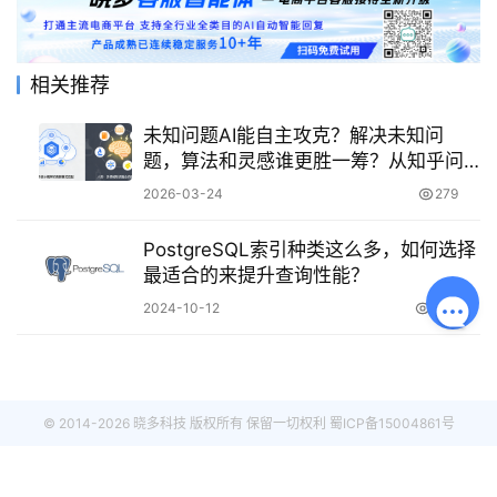
相关推荐
未知问题AI能自主攻克？解决未知问
题，算法和灵感谁更胜一筹？从知乎问
答到元问题追问，拆解AI联想机制与人
2026-03-24
279
类认知特权
PostgreSQL索引种类这么多，如何选择
最适合的来提升查询性能？
2024-10-12
1.4K
© 2014-2026 晓多科技 版权所有 保留一切权利
蜀ICP备15004861号