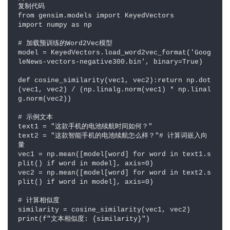
复制代码

from gensim.models import KeyedVectors

import numpy as np

# 加载预训练的Word2Vec模型

model = KeyedVectors.load_word2vec_format('Goog
leNews-vectors-negative300.bin', binary=True)

def cosine_similarity(vec1, vec2):return np.dot
(vec1, vec2) / (np.linalg.norm(vec1) * np.linal
g.norm(vec2))

# 示例文本

text1 = "这款手机的电池续航时间如何？"

text2 = "这款智能手机的电池续航怎么样？"# 计算词嵌入向
量

vec1 = np.mean([model[word] for word in text1.s
plit() if word in model], axis=0)

vec2 = np.mean([model[word] for word in text2.s
plit() if word in model], axis=0)

# 计算相似度

similarity = cosine_similarity(vec1, vec2)

print(f"文本相似度: {similarity}")