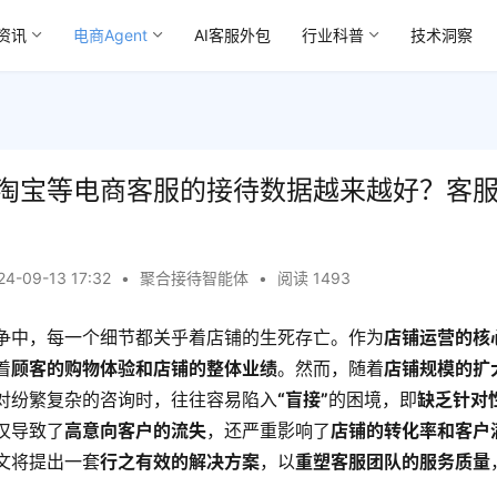
资讯
电商Agent
AI客服外包
行业科普
技术洞察
淘宝等电商客服的接待数据越来越好？客
24-09-13 17:32
•
聚合接待智能体
•
阅读 1493
争中，每一个细节都关乎着店铺的生死存亡。作为
店铺运营的核
着
顾客的购物体验和店铺的整体业绩
。然而，随着
店铺规模的扩
对纷繁复杂的咨询时，往往容易陷入
“盲接”
的困境，即
缺乏针对
仅导致了
高意向客户的流失
，还严重影响了
店铺的转化率和客户
文将提出一套
行之有效的解决方案
，以
重塑客服团队的服务质量