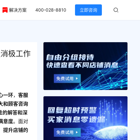
解决方案
400-028-8810
立即咨询
服消极工作
心一环
，
客服
大和顾客咨询
性的解答和深
满意度
。面对
，
提升店铺的