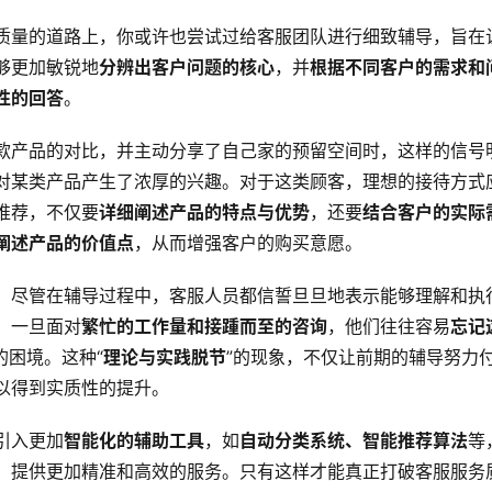
质量的道路上，你或许也尝试过给客服团队进行细致辅导，旨在
够更加敏锐地
分辨出客户问题的核心
，并
根据不同客户的需求和
性的回答
。
款产品的对比，并主动分享了自己家的预留空间时，这样的信号
对某类产品产生了浓厚的兴趣。对于这类顾客，理想的接待方式
推荐，不仅要
详细阐述产品的特点与优势
，还要
结合客户的实际
阐述产品的价值点
，从而增强客户的购买意愿。
，尽管在辅导过程中，客服人员都信誓旦旦地表示能够理解和执
，一旦面对
繁忙的工作量和接踵而至的咨询
，他们往往容易
忘记
的困境。这种“
理论与实践脱节
”的现象，不仅让前期的辅导努力
以得到实质性的提升。
引入更加
智能化的辅助工具
，如
自动分类系统、智能推荐算法
等
，提供更加精准和高效的服务。只有这样才能真正打破客服服务