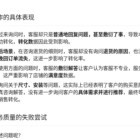
作的具体表现
过来询问时，客服却只是
普通地回复问题，甚至敷衍了事
，导致
功转化，
转化数
据因此受到影响。
后场景
，在咨询退货的细则时，客服却没有询问
退货的原因
，也
挽回订单流失
，这进一步影响了转化率。
使用方面的问题时，客服的
敷衍解答
让客户认为客服不专业，服
，这严重影响了店铺的
满意度
数据。
询问关于
尺寸、安装
等问题，这实际上已经表明了客户的购买意
真咨询解答，没有进一步询问客户的
具体需求并进行推荐
，最终
销售转化。
务质量的失败尝试
述问题呢？