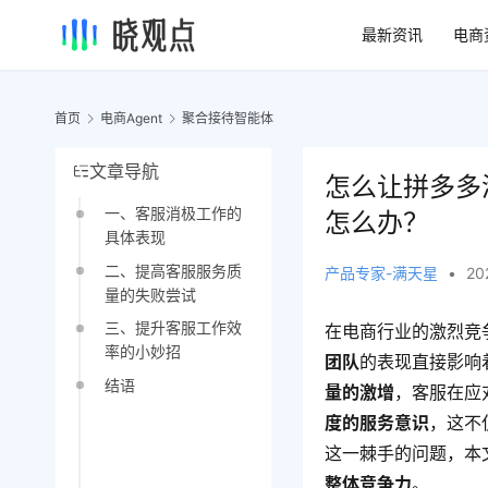
最新资讯
电商
首页
电商Agent
聚合接待智能体
文章导航
怎么让拼多多
一、客服消极工作的
怎么办？
具体表现
二、提高客服服务质
产品专家-满天星
•
20
量的失败尝试
三、提升客服工作效
在电商行业的激烈竞
率的小妙招
团队
的表现直接影响
结语
量的激增
，客服在应
度的服务意识
，这不
这一棘手的问题，本
整体竞争力
。