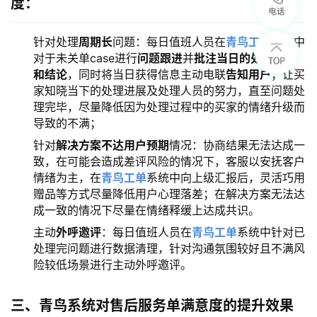
度：
针对处理
周期长
问题：每日值班人员在
青鸟工单
系统中
对于未关单case进行
问题跟进
并
批注当日的处理进度
和结论
，同时将当日获得信息主动电联
告知用户
；让买
家知晓当下的处理进展及处理人员的努力，直至问题处
理完毕，尽量降低因为处理过程中的买家的情绪升级而
导致的不满；
针对
解决方案不达用户预期
情况：协商结果无法达成一
致，在可能会造成差评风险的情况下，客服以安抚客户
情绪为主，在
青鸟工单
系统中向上级汇报后，灵活巧用
赠品等方式尽量降低用户心理落差；在解决方案无法达
成一致的情况下尽量在情绪释缓上达成共识。
主动
外呼邀评
：每日值班人员在
青鸟工单
系统中针对已
处理完问题进行数据清理，针对沟通氛围较好且不满风
险较低场景进行主动外呼邀评。
三、青鸟系统对售后服务单满意度的提升效果