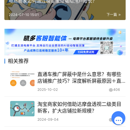
电商商家如何通过裂变策略撬动用户增长？
2024-07-10 15:01
下一篇
相关推荐
直通车推广屏蔽中是什么意思？有哪些
店铺推广技巧？深度解析屏蔽原因＋直
通车优化&多平台推广技巧，助你提升店
2025-10-02
406
铺流量与销量！
淘宝商家如何借助达摩盘透视二级类目
新客，扩大店铺拉新规模？
2024-09-04
2.1K