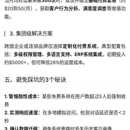
当月均对话量突破
300次
时，建议升级至
基础付费套餐
（约
$20到50/月），获取
客户行为分析、满意度调查
等增值功
能。
3. 集团级解决方案
跨国企业或连锁品牌应选择
定制化付费系统
，典型配置包
括：
多级权限管理、多语言支持、ERP系统集成
，初期投入
约$5000+，但可降低28%的运营成本。
五、避免踩坑的3个秘诀
1. 警惕隐性成本：
某些免费系统在用户数超过5人后强制收
费
2. 实测响应速度：
在多地模拟访问，检测对话延迟是否＜2
秒
3. 确认数据迁移：
避免系统更换时丢失历史客户画像