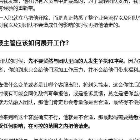
后我发现，他在所有人员当中是最高的，为了减轻团队支出，我
有经验的重新带。
一入职就立马把他开除，而是真正熟悉了整个业务流程以及团队
对我以及对团队不会造成任何影响的时候再把他请走的。
服主管应该如何展开工作？
团队的时候，
先不要贸然与团队里面的人发生争执和冲突
。因为
者，你的到来只会给他们添加工作压力，并不会给他们带来福利
去做什么变革或者是让哪个客服离职，将刺头搞走，这会你往后
时候有可能会同仇敌忾写举报信，或是投诉反馈，总之是把你当
就无法融入团队，那他们肯定也会考量你是否合适，最终得不偿
验来判断这个客服确实不行，他就是不合适，那最起码需要
熟悉
受任何影响，在可控的范围之内把他请走。