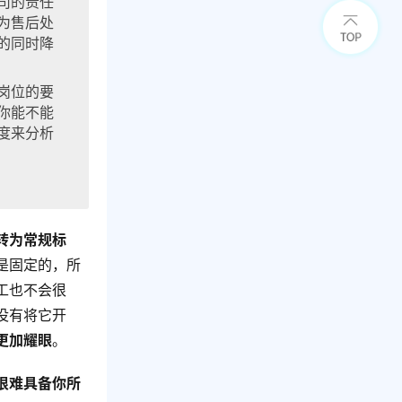
司的责任
为售后处
的同时降
岗位的要
你能不能
度来分析
转为常规标
是固定的，所
工也不会很
没有将它开
更加耀眼
。
很难具备你所