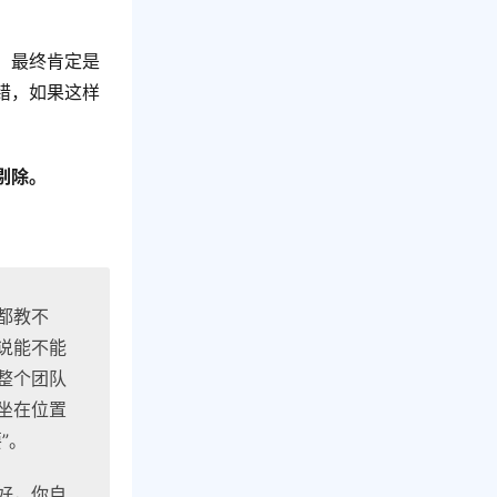
，最终肯定是
错，如果这样
剔除。
都教不
说能不能
整个团队
坐在位置
”。
好，你自