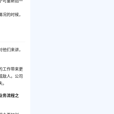
宁可重新招一
情况的时候，
对他们来讲，
。
的工作带来更
成敌人。公司
失。
业务流程之