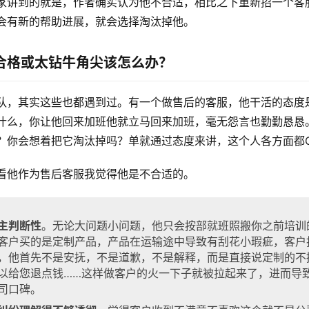
家讲到的就是，作者确实认为他不合适，相比之下重新招一个客
会有新的帮助进展，就会选择淘汰掉他。
合格或太钻牛角尖该怎么办？
队，其实这些也都遇到过。有一个做售后的客服，他干活的态度
什么，你让他回来加班他就立马回来加班，毫无怨言也勤勤恳恳
？你会想着把它淘汰掉吗？单就通过态度来讲，这个人各方面都
看他作为售后客服我觉得他是不合适的。
主判断性
。无论大问题小问题，他只会按部就班照搬你之前培训
客户买的是定制产品，产品在运输途中导致有刮花小瑕疵，客户
，他首先不是安抚，不是道歉，不是解释，而是直接说定制的不
以给您退点钱……这样做客户的火一下子就被拉起来了，进而导
司口碑。