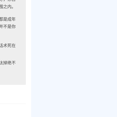
围之内。
都是成年
并不是你
话术死在
汰掉绝不