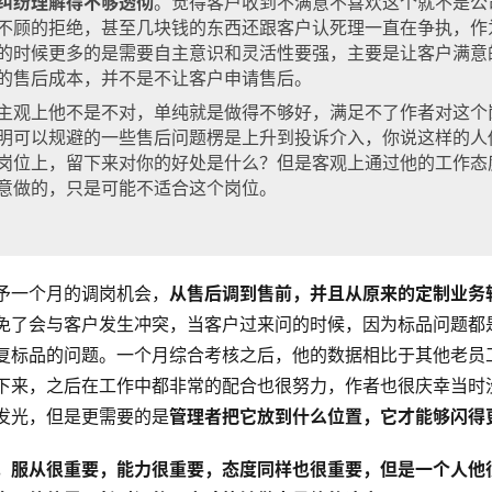
纠纷理解得不够透彻
。觉得客户收到不满意不喜欢这个就不是公
不顾的拒绝，甚至几块钱的东西还跟客户认死理一直在争执，作
的时候更多的是需要自主意识和灵活性要强，主要是让客户满意
的售后成本，并不是不让客户申请售后。
主观上他不是不对，单纯就是做得不够好，满足不了作者对这个
明可以规避的一些售后问题楞是上升到投诉介入，你说这样的人
岗位上，留下来对你的好处是什么？但是客观上通过他的工作态
意做的，只是可能不适合这个岗位。
予一个月的调岗机会，
从售后调到售前，并且从原来的定制业务
免了会与客户发生冲突，当客户过来问的时候，因为标品问题都
复标品的问题。一个月综合考核之后，他的数据相比于其他老员
下来，之后在工作中都非常的配合也很努力，作者也很庆幸当时
发光，但是更需要的是
管理者把它放到什么位置，它才能够闪得
，服从很重要，能力很重要，态度同样也很重要，但是一个人他