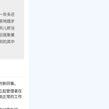
一年多还
原地踏步
吊儿郎当
后我衡量
到的其中
的新同事。
立起管理者在
响正常的工作