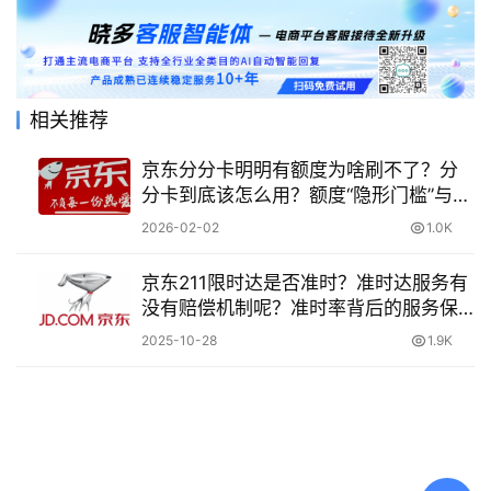
相关推荐
京东分分卡明明有额度为啥刷不了？分
分卡到底该怎么用？额度“隐形门槛”与正
确开通方法全解析，避开90%用户的使
2026-02-02
1.0K
用陷阱！
京东211限时达是否准时？准时达服务有
没有赔偿机制呢？准时率背后的服务保
障：阶梯式赔付标准详解，配送效率提
2025-10-28
1.9K
升指南！