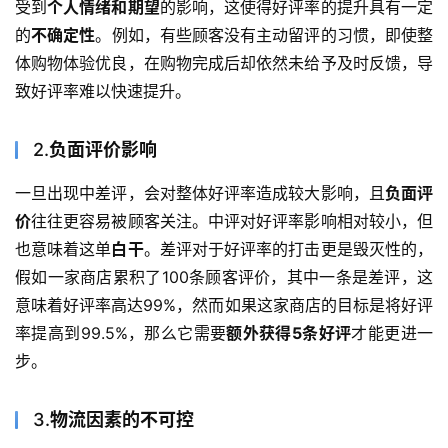
受到
个人情绪和期望
的影响，这使得好评率的提升具有一定
的
不确定性
。例如，有些顾客没有主动留评的习惯，即使整
体购物体验优良，在购物完成后却依然未给予及时反馈，导
致好评率难以快速提升。
2.
负面评价影响
一旦出现中差评，会对整体好评率造成较大影响，且
负面评
价
往往更容易被顾客关注。中评对好评率影响相对较小，但
也意味着这单
白干
。差评对于好评率的打击更是毁灭性的，
假如一家商店累积了100条顾客评价，其中一条是差评，这
意味着好评率高达99%，然而如果这家商店的目标是将好评
率提高到99.5%，那么它需要
额外获得5条好评
才能更进一
步。
3.
物流因素的不可控