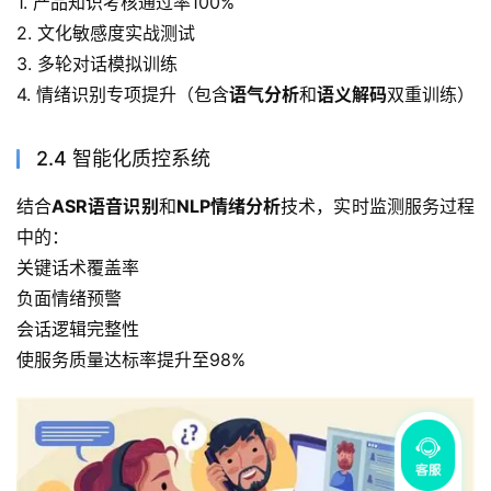
1. 产品知识考核通过率100%
2. 文化敏感度实战测试
3. 多轮对话模拟训练
4. 情绪识别专项提升（包含
语气分析
和
语义解码
双重训练）
2.4 智能化质控系统
结合
ASR语音识别
和
NLP情绪分析
技术，实时监测服务过程
中的：
关键话术覆盖率
负面情绪预警
会话逻辑完整性
使服务质量达标率提升至98%