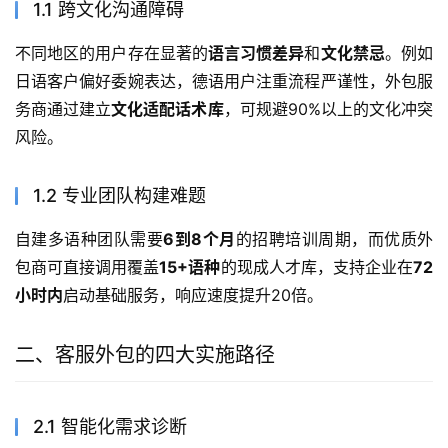
1.1 跨文化沟通障碍
不同地区的用户存在显著的
语言习惯差异
和
文化禁忌
。例如
日语客户偏好委婉表达，德语用户注重流程严谨性，外包服
务商通过建立
文化适配话术库
，可规避90%以上的文化冲突
风险。
1.2 专业团队构建难题
自建多语种团队需要
6到8个月
的招聘培训周期，而优质外
包商可直接调用覆盖
15+语种
的现成人才库，支持企业在
72
小时内
启动基础服务，响应速度提升20倍。
二、客服外包的四大实施路径
2.1 智能化需求诊断