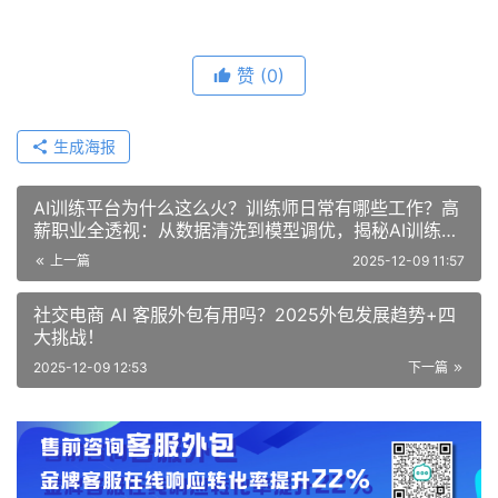
赞
(0)
生成海报
AI训练平台为什么这么火？训练师日常有哪些工作？高
薪职业全透视：从数据清洗到模型调优，揭秘AI训练师
的日常与核心技能
上一篇
2025-12-09 11:57
社交电商 AI 客服外包有用吗？2025外包发展趋势+四
大挑战！
2025-12-09 12:53
下一篇